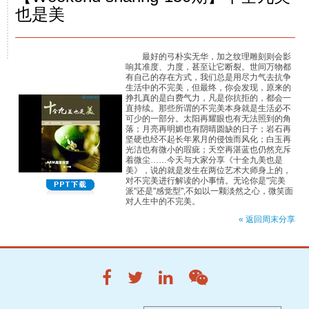
也是美
最好的弓朴实无华，加之纹理雕刻则会影
响其准度、力度，甚至让它断裂。世间万物都
有自己的存在方式，我们总是用尽力气去抗争
生活中的不完美，但最终，你会发现，原来的
挣扎真的是白费气力，凡是你抗拒的，都会一
直持续。那些所谓的不完美本身就是生活必不
可少的一部分。太阳再耀眼也有无法照到的角
落；月亮再明媚也有阴晴圆缺的日子；岩石再
坚硬也经不起长年累月的侵蚀而风化；白玉再
光洁也有微小的瑕疵；天空再湛蓝也仍然充斥
着微尘……今天与大家分享《十全九美也是
美》，说的就是发生在两位艺术大师身上的，
对不完美进行解读的小事情。无论你是"完美
派"还是"感觉型",不如以一颗淡然之心，微笑面
对人生中的不完美。
« 返回周末分享