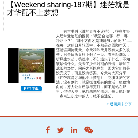
【Weekend sharing-187期】迷茫就是
才华配不上梦想
有本书叫《谁的青春不迷茫》，很多年轻
人经常受迷茫的困扰："我适合做哪一行，哪一
种职业？"，"哪个方向才是我能努力的呢？"......
在每一次的日月轮回中，不知是该回顾昨天，
还是该期待明天。今天和昨天并没有太多的改
变，只是日历又往下翻了一页。看潮起潮落，
听风生水起，彷徨中，不知迷失了什么，不知
该珍惜什么。失去了少年时期的激情，增加了
成长的烦恼。困惑之所以痛苦，因为它们总是
没完没了，而且没有答案。今天与大家分享
《迷茫就是才华配不上梦想》，克服迷茫的方
法，没有别的，就是抓住现有的生活，狠狠地
向前，努力让自己做得更好，而不是站在那
里，仰望天空，抱怨未来的遥远。每天能处在
一点点进步之中的人，绝不会迷茫。
« 返回周末分享